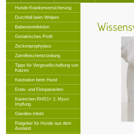
Hunde-Krankenversicherung
Durchfall beim Welpen
Wissens
Babesieninfektion
Geriatrisches Profil
Zeckenprophylaxe
Zahnfleischentzündung
Tipps für Vergesellschaftung von
Katzen
Kastration beim Hund
Endo- und Ektoparasiten
Kaninchen RHD1+ 2, Myxo
Impfung
Giardien-Infekt
Ratgeber für Hunde aus dem
Ausland