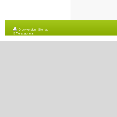
Druckversion
|
Sitemap
© Tierarztpraxis