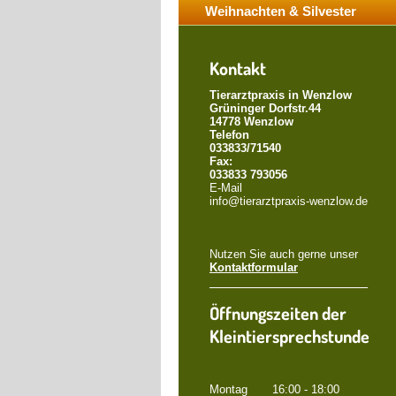
Weihnachten & Silvester
Kontakt
Tierarztpraxis in Wenzlow
Grüninger Dorfstr.44
14778 Wenzlow
Telefon
033833/71540
Fax:
033833 793056
E-Mail
info@tierarztpraxis-wenzlow.de
Nutzen Sie auch gerne unser
Kontaktformular
Öffnungszeiten der
Kleintiersprechstunde
Montag 16:00 - 18:00