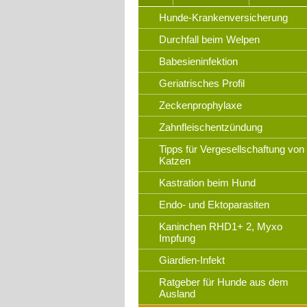
Hunde-Krankenversicherung
Durchfall beim Welpen
Babesieninfektion
Geriatrisches Profil
Zeckenprophylaxe
Zahnfleischentzündung
Tipps für Vergesellschaftung von
Katzen
Kastration beim Hund
Endo- und Ektoparasiten
Kaninchen RHD1+ 2, Myxo
Impfung
Giardien-Infekt
Ratgeber für Hunde aus dem
Ausland