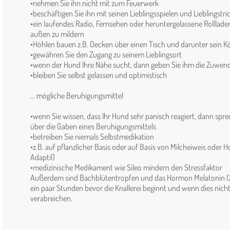
•nehmen Sie ihn nicht mit zum Feuerwerk
•beschäftigen Sie ihn mit seinen Lieblingsspielen und Lieblingstri
•ein laufendes Radio, Fernsehen oder heruntergelassene Rollladen
außen zu mildern
•Höhlen bauen z.B. Decken über einen Tisch und darunter sein 
•gewähren Sie den Zugang zu seinem Lieblingsort
•wenn der Hund Ihre Nähe sucht, dann geben Sie ihm die Zuwe
•bleiben Sie selbst gelassen und optimistisch
... mögliche Beruhigungsmittel
•wenn Sie wissen, dass Ihr Hund sehr panisch reagiert, dann spre
über die Gaben eines Beruhigungsmittels
•betreiben Sie niemals Selbstmedikation
•z.B. auf pflanzlicher Basis oder auf Basis von Milcheiweis oder 
Adaptil)
•medizinische Medikament wie Sileo mindern den Stressfaktor
Außerdem sind Bachblütentropfen und das Hormon Melatonin (2
ein paar Stunden bevor die Knallerei beginnt und wenn dies nich
verabreichen.