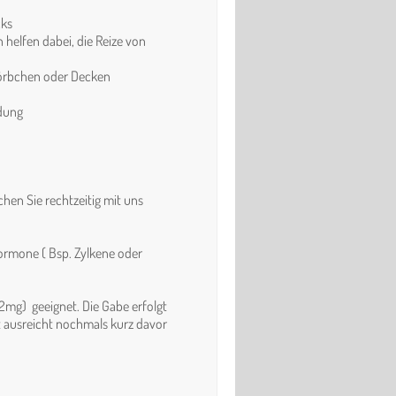
cks
 helfen dabei, die Reize von
Körbchen oder Decken
ndung
chen Sie rechtzeitig mit uns
Hormone ( Bsp. Zylkene oder
mg) geeignet. Die Gabe erfolgt
t ausreicht nochmals kurz davor