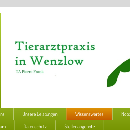
uns
Unsere Leistungen
Wissenswertes
Notd
sum
Datenschutz
Stellenangebote