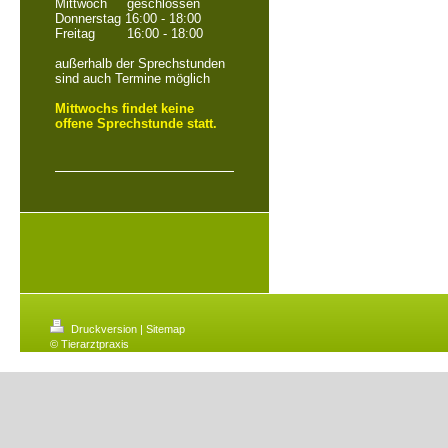
Mittwoch geschlossen
Donnerstag 16:00 - 18:00
Freitag 16:00 - 18:00
außerhalb der Sprechstunden
sind auch Termine möglich
Mittwochs findet keine
offene Sprechstunde statt.
Druckversion
|
Sitemap
© Tierarztpraxis