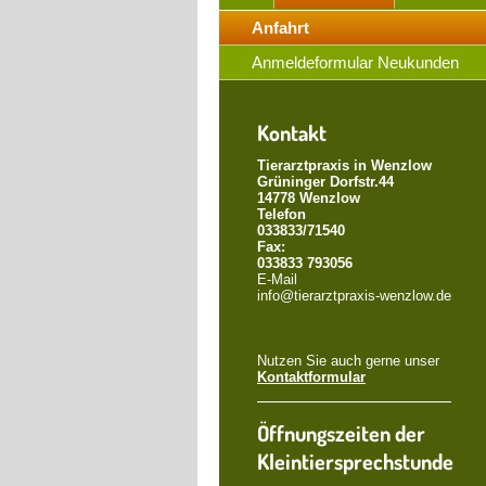
Anfahrt
Anmeldeformular Neukunden
Kontakt
Tierarztpraxis in Wenzlow
Grüninger Dorfstr.44
14778 Wenzlow
Telefon
033833/71540
Fax:
033833 793056
E-Mail
info@tierarztpraxis-wenzlow.de
Nutzen Sie auch gerne unser
Kontaktformular
Öffnungszeiten der
Kleintiersprechstunde