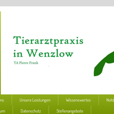
uns
Unsere Leistungen
Wissenswertes
Notd
sum
Datenschutz
Stellenangebote