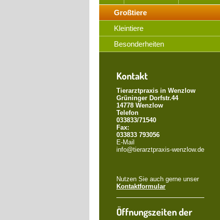
Großtiere
Kleintiere
Besonderheiten
Kontakt
Tierarztpraxis in Wenzlow
Grüninger Dorfstr.44
14778 Wenzlow
Telefon
033833/71540
Fax:
033833 793056
E-Mail
info@tierarztpraxis-wenzlow.de
Nutzen Sie auch gerne unser
Kontaktformular
Öffnungszeiten der