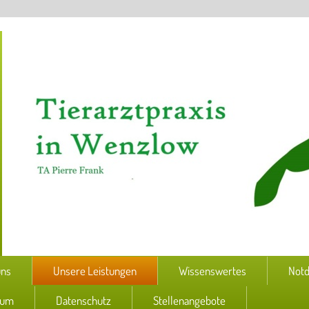
uns
Unsere Leistungen
Wissenswertes
Notd
sum
Datenschutz
Stellenangebote