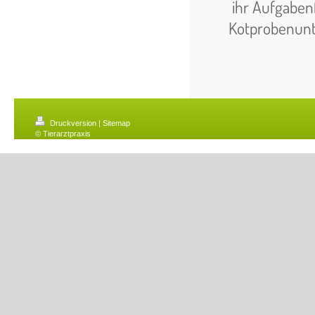
ihr Aufgabenf
Kotprobenun
Druckversion
|
Sitemap
© Tierarztpraxis