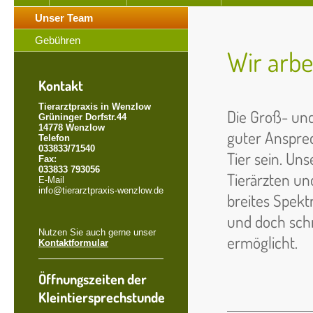
Unser Team
Gebühren
Wir arbe
Kontakt
Tierarztpraxis in Wenzlow
Die Groß- und
Grüninger Dorfstr.44
14778 Wenzlow
guter Ansprec
Telefon
033833/71540
Tier sein. Un
Fax:
033833 793056
Tierärzten un
E-Mail
info@tierarztpraxis-wenzlow.de
breites Spek
und doch schn
Nutzen Sie auch gerne unser
ermöglicht.
Kontaktformular
Öffnungszeiten der
Kleintiersprechstunde