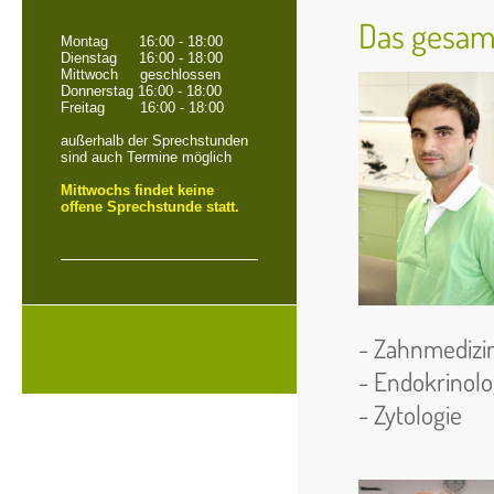
Das gesamt
Montag 16:00 - 18:00
Dienstag 16:00 - 18:00
Mittwoch geschlossen
Donnerstag 16:00 - 18:00
Freitag 16:00 - 18:00
außerhalb der Sprechstunden
sind auch Termine möglich
Mittwochs findet keine
offene Sprechstunde statt.
- Zahnmedizi
- Endokrinolo
- Zytologie
- O